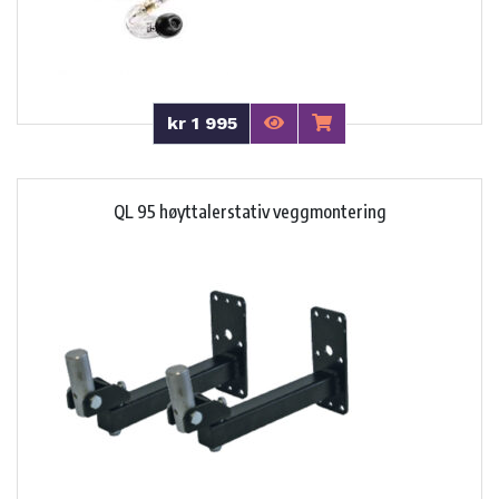
kr 1 995
QL 95 høyttalerstativ veggmontering