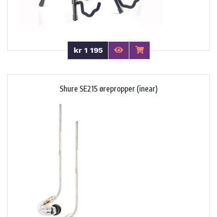
kr 1 195
Shure SE215 ørepropper (inear)