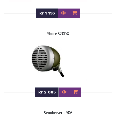
kr 1 195
Shure 520DX
kr 2 085
Sennheiser e906