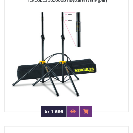
HERCULES SS200BB Høyttalerstativ (par)
kr 1 695