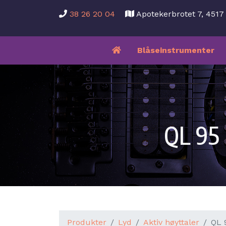
38 26 20 04
Apotekerbrotet 7, 451
Blåseinstrumenter
QL 95 
Produkter
Lyd
Aktiv høyttaler
QL 