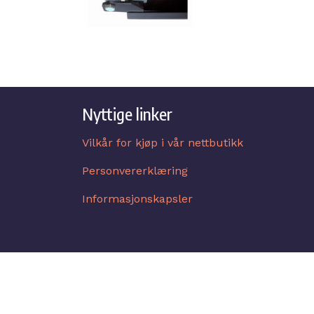
Nyttige linker
Vilkår for kjøp i vår nettbutikk
Personvererklæring
Informasjonskapsler