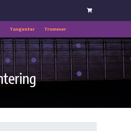
r
Tangenter
Trommer
ntering