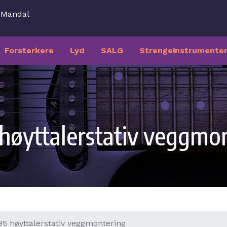
7 Mandal
Forsterkere
Lyd
SALG
Strengeinstrumente
høyttalerstativ veggmo
95 høyttalerstativ veggmontering