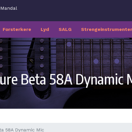
7 Mandal
Forsterkere
Lyd
SALG
Strengeinstrumente
ure Beta 58A Dynamic 
ta 58A Dynamic Mic