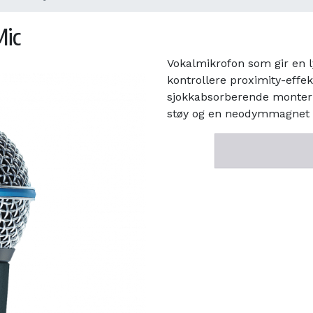
Mic
Vokalmikrofon som gir en l
kontrollere proximity-effekt
sjokkabsorberende monteri
støy og en neodymmagnet fo