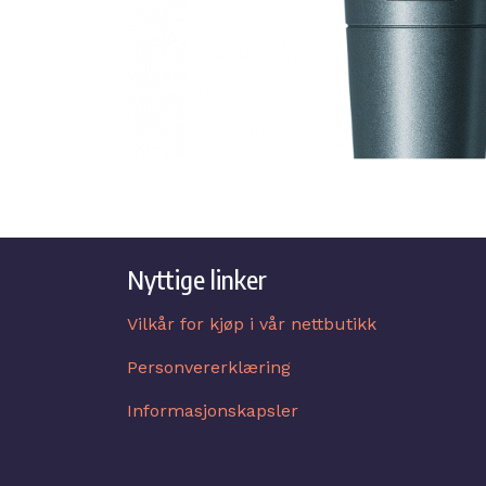
Nyttige linker
Vilkår for kjøp i vår nettbutikk
Personvererklæring
Informasjonskapsler