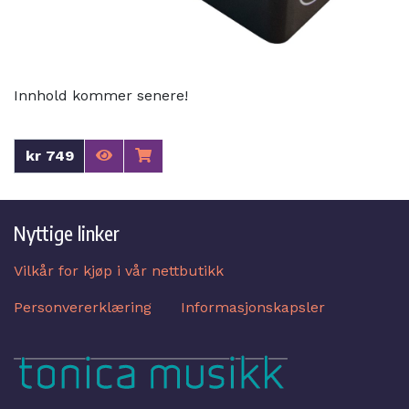
Innhold kommer senere!
kr 749
Nyttige linker
Vilkår for kjøp i vår nettbutikk
Personvererklæring
Informasjonskapsler