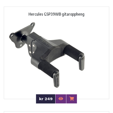
Hercules GSP39WB gitaroppheng
kr 249