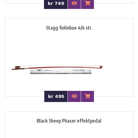
kr 749
Stagg fiolinbue 4/4 str.
kr 495
Black Sheep Phaser effektpedal